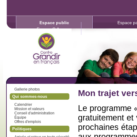
Espace public
Espace pa
Espace C.A.
Gallerie photos
Mon trajet ver
Qui sommes-nous
Calendrier
Le programme « 
Mission et valeurs
Conseil d'administration
gratuitement et 
Équipe
Offres d'emplois
prochaines étap
Politiques
aux programmes 