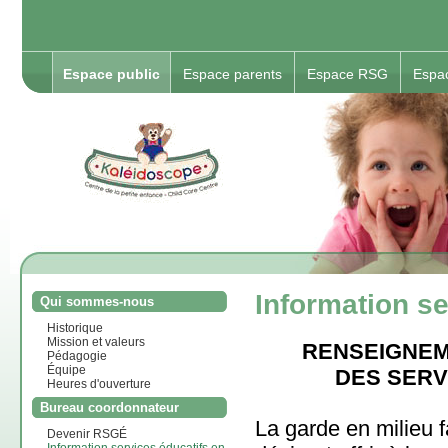
Espace public
Espace parents
Espace RSG
Espa
Information se
Qui sommes-nous
Historique
Mission et valeurs
RENSEIGNEM
Pédagogie
Équipe
DES SERV
Heures d'ouverture
Bureau coordonnateur
La garde en milieu 
Devenir RSGÉ