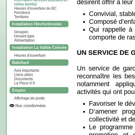
Information services éducatifs en
désirent offrir à le
milieu familial
Heures d'ouverture du BC
Convivial, stabl
Fonctions
Territoire
Composé d’enfan
Installation Hinchinbrooke
Qui rappelle à
Groupes
comporte de ras
Horaire type
Alimentation
Installation La Vallée Colorée
UN SERVICE DE G
Heures d'ouverture
Babillard
Un service de gard
Avis importants
reconnaître les be
Liens utiles
Documents
notamment appliq
La Place 0-5
activités qui ont pou
Emploi
Affichage de poste
Favoriser le dé
Nos coordonnées
D’amener prog
collectivité et 
Le programme 
promotion et 