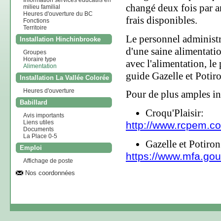
Information services éducatifs en
changé deux fois par a
milieu familial
Heures d'ouverture du BC
frais disponibles.
Fonctions
Territoire
Le personnel administra
Installation Hinchinbrooke
d'une saine alimentatio
Groupes
Horaire type
avec l'alimentation, le 
Alimentation
guide Gazelle et Potir
Installation La Vallée Colorée
Heures d'ouverture
Pour de plus amples i
Babillard
Croqu'Plaisir:
Avis importants
Liens utiles
http://www.rcpem.co
Documents
La Place 0-5
Gazelle et Potiron
Emploi
https://www.mfa.gou
Affichage de poste
Nos coordonnées