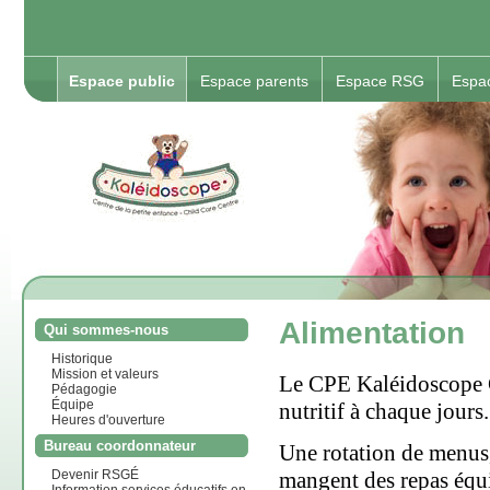
Espace public
Espace parents
Espace RSG
Espa
Alimentation
Qui sommes-nous
Historique
Mission et valeurs
Le CPE Kaléidoscope C
Pédagogie
Équipe
nutritif à chaque jours.
Heures d'ouverture
Bureau coordonnateur
Une rotation de menus, 
mangent des repas équi
Devenir RSGÉ