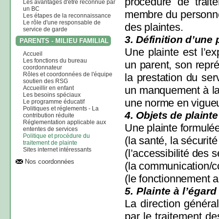
procédure de trait
Les avantages d'être reconnue par
un BC
membre du personnel 
Les étapes de la reconnaissance
Le rôle d'une responsable de
des plaintes.
service de garde
3. Définition d’une 
PARENTS - MILIEU FAMILIAL
Une plainte est l’ex
Accueil
Les fonctions du bureau
un parent, son repré
coordonnateur
Rôles et coordonnées de l'équipe
la prestation du ser
soutien des RSG
un manquement à la 
Accueillir en enfant
Les besoins spéciaux
une norme en vigueu
Le programme éducatif
Politiques et réglements - La
4. Objets de plainte
contribution réduite
Réglementation applicable aux
Une plainte formulée
ententes de services
Politique et procédure du
(la santé, la sécurité
traitement de plainte
Sites internet intéressants
(l’accessibilité des s
Nos coordonnées
(la communication/co
(le fonctionnement ad
5. Plainte à l’égar
La direction général
par le traitement de