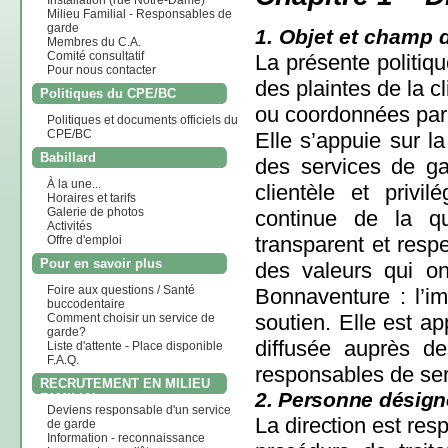
Installation (rue Notre-Dame)
Milieu Familial - Responsables de
garde
1. Objet et champ 
Membres du C.A.
Comité consultatif
La présente politiqu
Pour nous contacter
des plaintes de la c
Politiques du CPE/BC
ou coordonnées pa
Politiques et documents officiels du
CPE/BC
Elle s’appuie sur l
Babillard
des services de gar
À la une...
clientèle et privi
Horaires et tarifs
Galerie de photos
continue de la qu
Activités
transparent et resp
Offre d'emploi
Pour en savoir plus
des valeurs qui 
Foire aux questions / Santé
Bonnaventure : l’impa
buccodentaire
soutien.
Elle est ap
Comment choisir un service de
garde?
diffusée auprès d
Liste d'attente - Place disponible
F.A.Q.
responsables de serv
RECRUTEMENT EN MILIEU
2. Personne désigné
FAMILIAL
Deviens responsable d'un service
La direction est resp
de garde
Information - reconnaissance