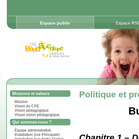
Espace public
Espace RS
Politique et p
Missions et valeurs
Mission
Vision du CPE
B
Vision pédagogique
Visuel vision pédagogique
Qui sommes-nous ?
Équipe administrative
Installation (rue Principale)
Chapitre 1 – D