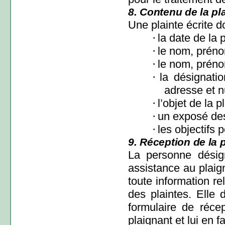
8. Contenu de la pla
Une plainte écrite d
·
la date de la p
·
le nom, préno
·
le nom, préno
·
la désignati
adresse et 
·
l’objet de la p
·
un exposé des
·
les objectifs 
9. Réception de la p
La personne désign
assistance au plaign
toute information re
des plaintes.
Elle d
formulaire de récep
plaignant et lui en 