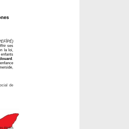
ones
PEFÎPÉ)
frir ses
 la loi,
 enfants
Édouard
.
enfance
erside,
ocial de