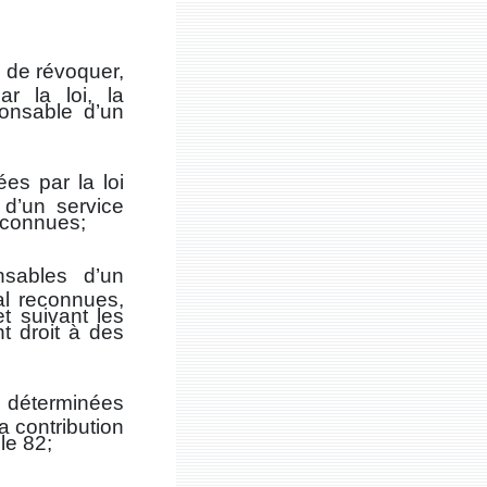
 de révoquer,
r la loi, la
onsable d’un
es par la loi
d’un service
reconnues;
nsables d’un
al reconnues,
t suivant les
nt droit à des
s déterminées
la contribution
le 82;