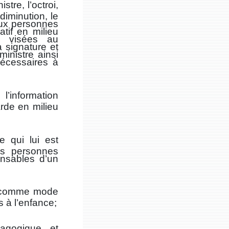
stre, l’octroi,
diminution, le
aux personnes
tif en milieu
s visées au
a signature et
inistre ainsi
écessaires à
’information
rde en milieu
re qui lui est
es personnes
onsables d’un
al comme mode
s à l’enfance;
dagogique et