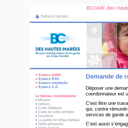
BCGMF des Haut
Retour à l'accueil
Espace public
Demande de r
Espace RSG
Espace employés
Espace C.A.
Déposer une deman
coordonnateur est u
Le bureau coordonnateur
Mission
C’est être une trav
Valeurs
Code d'éthique
qui, contre rémunér
Carte de notre territoire
services de garde a
Fonctions
La garde en milieu familial
C’est aussi s’engag
Notre personnel
Notre conseil