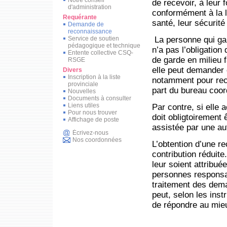
de recevoir, à leur 
d'administration
conformément à la l
Requérante
santé, leur sécurité 
Demande de
reconnaissance
Service de soutien
La personne qui ga
pédagogique et technique
n’a pas l’obligation
Entente collective CSQ-
de garde en milieu 
RSGE
elle peut demander 
Divers
Inscription à la liste
notamment pour rece
provinciale
part du bureau coor
Nouvelles
Documents à consulter
Liens utiles
Par contre, si elle 
Pour nous trouver
doit obligtoirement
Affichage de poste
assistée par une au
Écrivez-nous
Nos coordonnées
L’obtention d’une re
contribution réduite
leur soient attribué
personnes responsab
traitement des dem
peut, selon les inst
de répondre au mieu