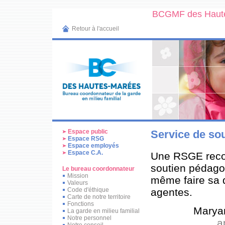
BCGMF des Haut
Retour à l'accueil
Espace public
Service de so
Espace RSG
Espace employés
Espace C.A.
Une RSGE recon
soutien pédago
Le bureau coordonnateur
Mission
même faire sa 
Valeurs
agentes.
Code d'éthique
Carte de notre territoire
Fonctions
Marya
La garde en milieu familial
Notre personnel
a
Notre conseil