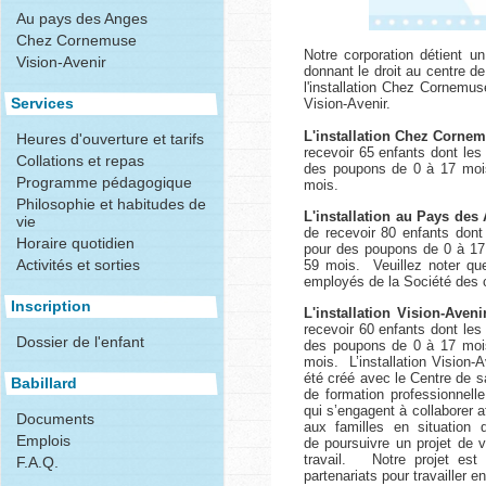
Au pays des Anges
Chez Cornemuse
Notre corporation détient u
Vision-Avenir
donnant le droit au centre de
l'installation Chez Cornemuse
Services
Vision-Avenir.
L'installation Chez Corne
Heures d'ouverture et tarifs
recevoir 65 enfants dont les
Collations et repas
des poupons de 0 à 17 mois
Programme pédagogique
mois.
Philosophie et habitudes de
L'installation au Pays des
vie
de recevoir 80 enfants dont
Horaire quotidien
pour des poupons de 0 à 17 
Activités et sorties
59 mois. Veuillez noter que 
employés de la Société des c
Inscription
L'installation Vision-Aveni
recevoir 60 enfants dont les
Dossier de l'enfant
des poupons de 0 à 17 mois
mois. L’installation Vision-
été créé avec le Centre de s
Babillard
de formation professionnell
qui s’engagent à collaborer a
Documents
aux familles en situation
Emplois
de poursuivre un projet de 
travail.
Notre projet es
F.A.Q.
partenariats pour travailler 