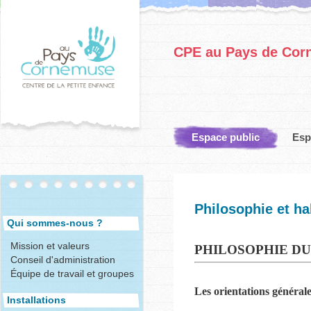
CPE au Pays de Co
Espace public
Esp
Philosophie et ha
Qui sommes-nous ?
Mission et valeurs
PHILOSOPHIE D
Conseil d'administration
Équipe de travail et groupes
Les orientations généra
Installations