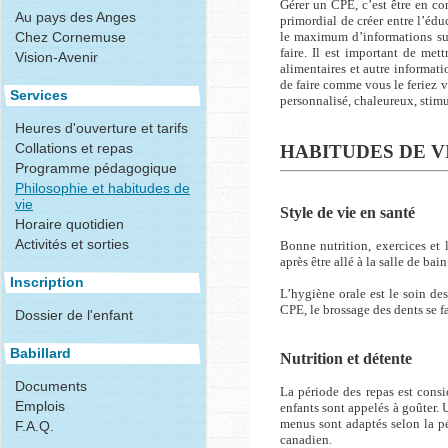
Gérer un CPE, c’est être en con
Au pays des Anges
primordial de créer entre l’édu
Chez Cornemuse
le maximum d’informations sur 
faire. Il est important de met
Vision-Avenir
alimentaires et autre informati
de faire comme vous le feriez 
Services
personnalisé, chaleureux, stimul
Heures d'ouverture et tarifs
Collations et repas
HABITUDES DE V
Programme pédagogique
Philosophie et habitudes de
vie
Style de vie en santé
Horaire quotidien
Activités et sorties
Bonne nutrition, exercices et 
après être allé à la salle de ba
Inscription
L’hygiène orale est le soin des
CPE, le brossage des dents se fa
Dossier de l'enfant
Babillard
Nutrition et détente
Documents
La période des repas est cons
Emplois
enfants sont appelés à goûter. 
menus sont adaptés selon la pér
F.A.Q.
canadien.