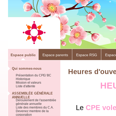
Espace public
Espace parents
Espace RSG
Espac
Qui sommes-nous
Heures d'ouve
Présentation du CPE/ BC
Historique
HE
Mission et valeurs
Liste d'attente
ASSEMBLÉE GÉNÉRALE
ANNUELLE
Déroulement de l'assemblée
générale annuelle
Le
CPE volet
Liste des membres du C.A.
Devenez membre de la
corporation