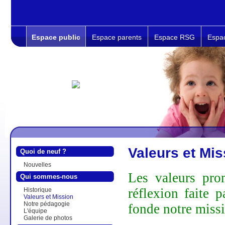
Espace public
Espace parents
Espace RSG
Espa
Valeurs et Mis
Quoi de neuf ?
Nouvelles
Les valeurs pr
Qui sommes-nous
réflexion faite p
Historique
Valeurs et Mission
Notre pédagogie
fonde notre miss
L'équipe
Galerie de photos