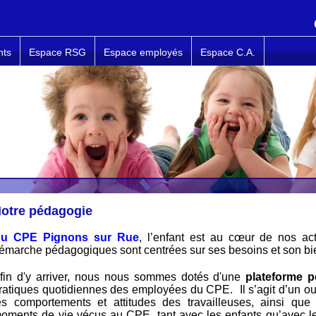
nts
Espace RSG
Espace employés
Espace C.A.
otre pédagogie
u CPE Pignons sur Rue
, l
’enfant est au cœur de nos a
émarche pédagogiques sont centrées sur ses besoins et son bie
fin d'y arriver, nous nous sommes dotés d'une
plateforme 
ratiques quotidiennes des employées du CPE.
Il s’agit d’un o
es comportements et attitudes des travailleuses, ainsi que
oments de vie vécus au CPE, tant avec les enfants qu’avec le