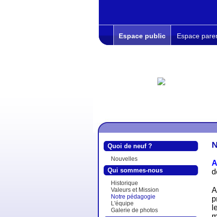
Espace public
Espace pare
N
Quoi de neuf ?
Nouvelles
A
Qui sommes-nous
d
Historique
A
Valeurs et Mission
Notre pédagogie
p
L'équipe
l
Galerie de photos
m