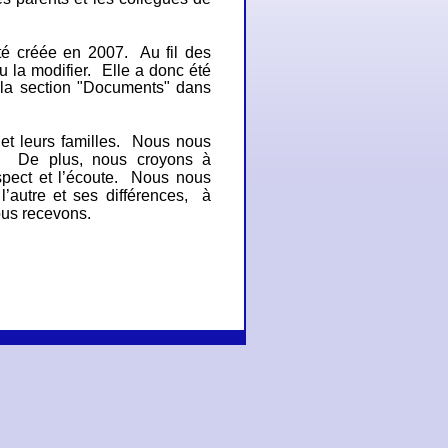
été créée en 2
007. Au fil des
u la modifier.
Elle a donc été
 la section "Documents" dans
et leurs familles.
Nous nous
n. De plus, n
ous croyons à
spect et l’écoute.
Nous nous
’autre et ses différences,
à
ous recevons.