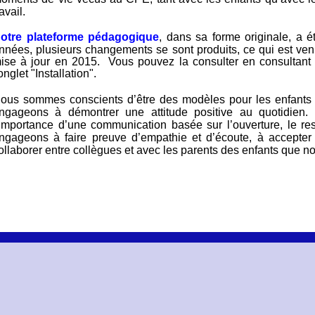
ravail.
otre plateforme pédagogique
, dans sa forme originale, a 
nnées, plusieurs changements se sont produits, ce qui est ven
ise à jour en 2015. Vous pouvez la consulter en consultant
'onglet "Installation".
N
ous sommes conscients d’être des modèles pour les enfants 
ngageons à démontrer une attitude positive au quotidie
’importance d’une communication basée sur l’ouverture, le re
ngageons à faire preuve d’empathie et d’écoute, à accepter l
ollaborer entre collègues et avec les parents des enfants que n