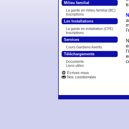
Milieu familial
t
La garde en milieu familial (BC)
Inscriptions
N
a
Les Installations
m
La garde en installation (CPE)
l
Inscriptions
Services
e
Cours Gardiens Avertis
l
Téléchargements
e
c
Documents
Liens utiles
Écrivez-nous
Nos coordonnées