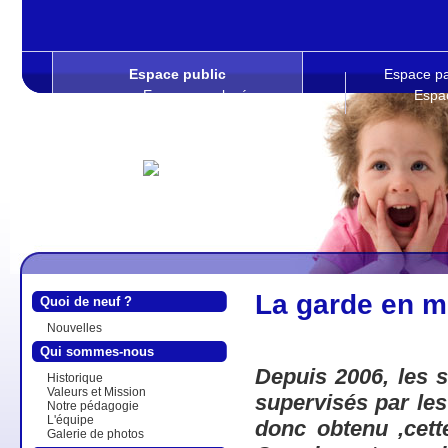
Espace public
Espace pa
Espace employés
Espa
La garde en mi
Quoi de neuf ?
Nouvelles
Qui sommes-nous
Depuis 2006, les s
Historique
Valeurs et Mission
supervisés par le
Notre pédagogie
L'équipe
donc obtenu ,cet
Galerie de photos