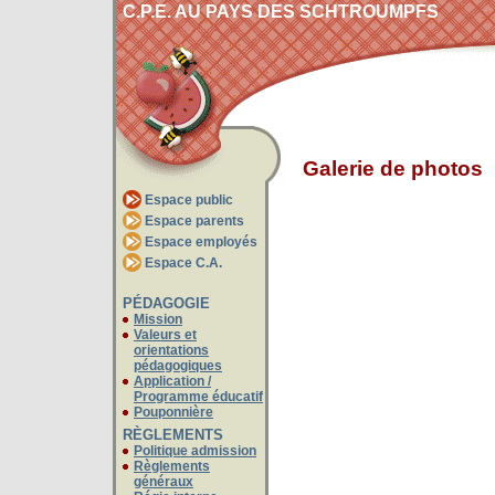
C.P.E. AU PAYS DES SCHTROUMPFS
Galerie de photos
Espace public
Espace parents
Espace employés
Espace C.A.
PÉDAGOGIE
Mission
pédagogiques
Programme éducatif
Pouponnière
RÈGLEMENTS
Politique admission
généraux