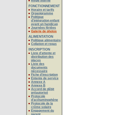
Régie interne
FONCTIONNEMENT
Horaire et tarifs
Organigramme
ayant un handicap
Journées fériées
Galerie de photos
ALIMENTATION
Politique alimentaire
Collation et repas
INSCRIPTION
places
nécessaire
Fiche d'inscription
Entente de service
Annexe A
Annexe B
préautorisé
d'acétaminophène
crème solaire
parent