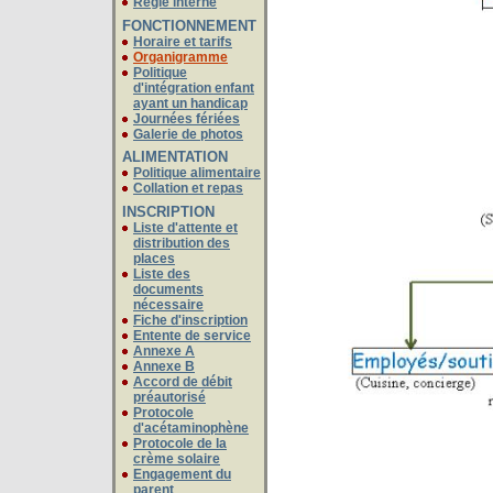
Régie interne
FONCTIONNEMENT
Horaire et tarifs
Organigramme
Politique
d'intégration enfant
ayant un handicap
Journées fériées
Galerie de photos
ALIMENTATION
Politique alimentaire
Collation et repas
INSCRIPTION
Liste d'attente et
distribution des
places
Liste des
documents
nécessaire
Fiche d'inscription
Entente de service
Annexe A
Annexe B
Accord de débit
préautorisé
Protocole
d'acétaminophène
Protocole de la
crème solaire
Engagement du
parent