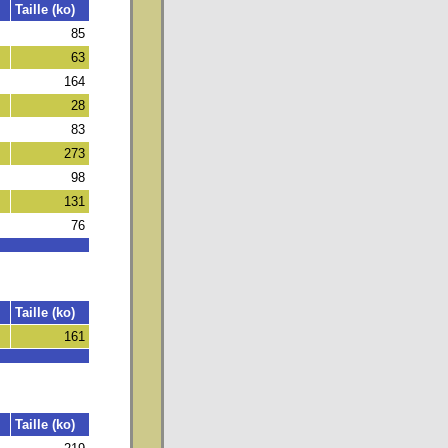
Taille (ko)
85
63
164
28
83
273
98
131
76
Taille (ko)
161
Taille (ko)