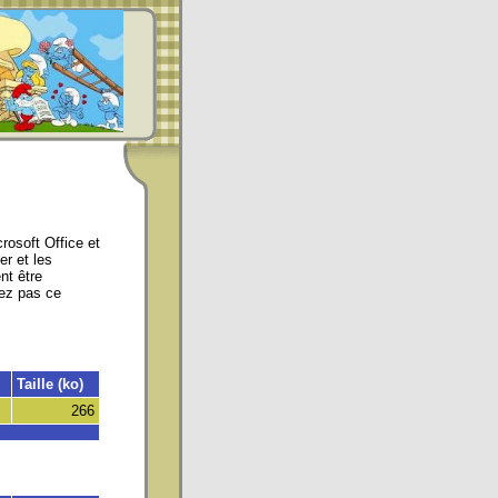
osoft Office et
er et les
nt être
dez pas ce
Taille (ko)
266