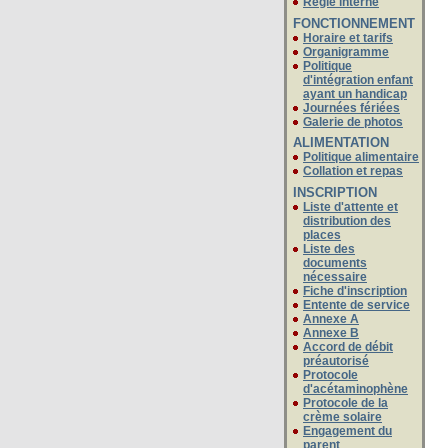
Régie interne
FONCTIONNEMENT
Horaire et tarifs
Organigramme
Politique
d'intégration enfant
ayant un handicap
Journées fériées
Galerie de photos
ALIMENTATION
Politique alimentaire
Collation et repas
INSCRIPTION
Liste d'attente et
distribution des
places
Liste des
documents
nécessaire
Fiche d'inscription
Entente de service
Annexe A
Annexe B
Accord de débit
préautorisé
Protocole
d'acétaminophène
Protocole de la
crème solaire
Engagement du
parent