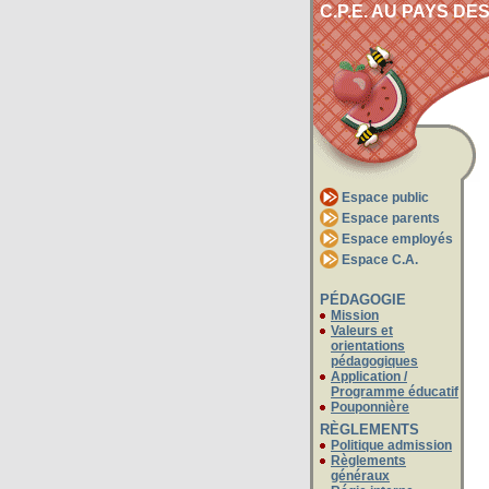
C.P.E. AU PAYS D
Espace public
Espace parents
Espace employés
Espace C.A.
PÉDAGOGIE
Mission
Valeurs et
orientations
pédagogiques
Application /
Programme éducatif
Pouponnière
RÈGLEMENTS
Politique admission
Règlements
généraux