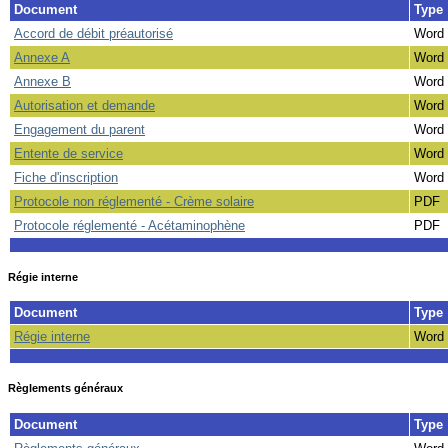
Document
Type
Accord de débit préautorisé
Word
Annexe A
Word
Annexe B
Word
Autorisation et demande
Word
Engagement du parent
Word
Entente de service
Word
Fiche d'inscription
Word
Protocole non réglementé - Crème solaire
PDF
Protocole réglementé - Acétaminophène
PDF
Régie interne
Document
Type
Régie interne
Word
Règlements généraux
Document
Type