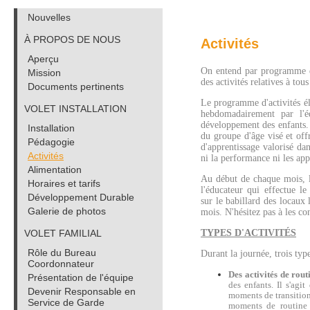
Nouvelles
À PROPOS DE NOUS
Activités
Aperçu
On entend par programme d'a
Mission
des activités relatives à tou
Documents pertinents
Le programme d'activités él
VOLET INSTALLATION
hebdomadairement par l'é
développement des enfants. I
Installation
du groupe d'âge visé et off
Pédagogie
d'apprentissage valorisé dan
Activités
ni la performance ni les app
Alimentation
Au début de chaque mois, l
Horaires et tarifs
l'éducateur qui effectue l
Développement Durable
sur le babillard des locaux
Galerie de photos
mois. N'hésitez pas à les con
VOLET FAMILIAL
TYPES D'ACTIVITÉS
Rôle du Bureau
Durant la journée, trois types
Coordonnateur
Des activités de rout
Présentation de l'équipe
des enfants. Il s'agit
Devenir Responsable en
moments de transitions
Service de Garde
moments de routine s