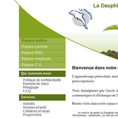
La Dauphi
Espace public
Espace parents
Espace RSG
Espace employés
Espace C.A.
Bienvenue dans notre
Qui sommes-nous
L'apprentissage préscolaire ain
Politique de confidentialité
préoccupations.
Exemple de video
Pédagogie
Vous remarquerez que l'accès à
F.A.Q.
communiquer et d'échanger de l'
Services
Bonne visite dans notre espace v
Activités
Horaires et tarifs
Collations et repas
Le service de garde La Dauphine est 
Pouponnière
Gestionnaire - webmestre, un outil de cr