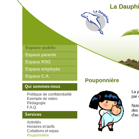
La Dauphi
Espace public
Espace parents
Espace RSG
Espace employés
Espace C.A.
Pouponnière
Qui sommes-nous
La 
Politique de confidentialité
par 
Exemple de video
Pédagogie
Not
F.A.Q.
des
Services
d'ac
Activités
Horaires et tarifs
Collations et repas
Pouponnière