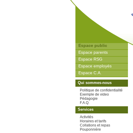
Espace public
Espace parents
Espace RSG
Espace employés
Espace C.A.
Qui sommes-nous
Politique de confidentialité
Exemple de video
Pédagogie
F.A.Q.
Services
Activités
Horaires et tarifs
Collations et repas
Pouponnière