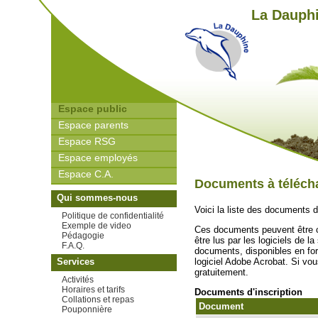
La Dauphi
Espace public
Espace parents
Espace RSG
Espace employés
Espace C.A.
Documents à téléch
Qui sommes-nous
Voici la liste des documents 
Politique de confidentialité
Exemple de video
Ces documents peuvent être c
Pédagogie
être lus par les logiciels de l
F.A.Q.
documents, disponibles en for
logiciel Adobe Acrobat. Si vo
Services
gratuitement.
Activités
Horaires et tarifs
Documents d'inscription
Collations et repas
Document
Pouponnière