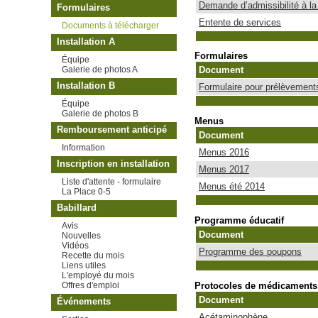
Demande d’admissibilité à la 
Formulaires
Entente de services
Documents à télécharger
Installation A
Formulaires
Équipe
Galerie de photos A
Document
Installation B
Formulaire pour prélèvement
Équipe
Galerie de photos B
Menus
Remboursement anticipé
Document
Information
Menus 2016
Inscription en installation
Menus 2017
Liste d'attente - formulaire
Menus été 2014
La Place 0-5
Babillard
Programme éducatif
Avis
Document
Nouvelles
Vidéos
Programme des poupons
Recette du mois
Liens utiles
L'employé du mois
Protocoles de médicaments
Offres d'emploi
Document
Événements
Acétaminophène