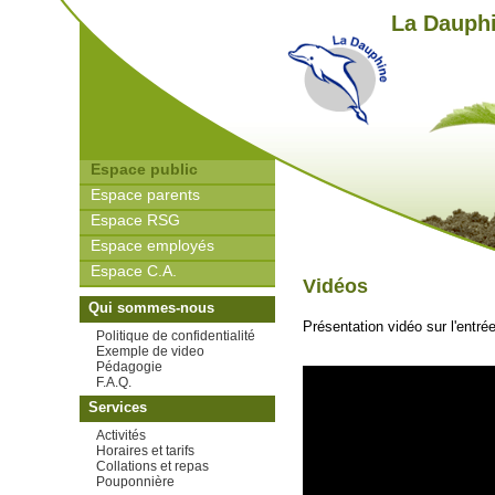
La Dauphi
Espace public
Espace parents
Espace RSG
Espace employés
Espace C.A.
Vidéos
Qui sommes-nous
Présentation vidéo sur l'entr
Politique de confidentialité
Exemple de video
Pédagogie
F.A.Q.
Services
Activités
Horaires et tarifs
Collations et repas
Pouponnière