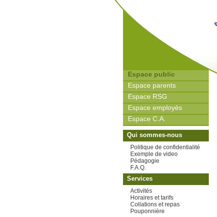
Espace public
Espace parents
Espace RSG
Espace employés
Espace C.A.
Qui sommes-nous
Politique de confidentialité
Exemple de video
Pédagogie
F.A.Q.
Services
Activités
Horaires et tarifs
Collations et repas
Pouponnière