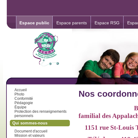
Espace public
Espace parents
Espace RSG
Espa
Accueil
Nos coordonn
Photo
Conformité
Pédagogie
B
Équipe
Protection des renseignements
familial des App
personnels
Qui sommes-nous
1151 rue St-Louis 
Document d'accueil
Mission et valeurs