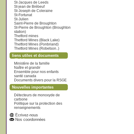
St-Jacques de Leeds
St-jean de Brébeuf
St-Joseph de Coleraine
St-Fortunat
St-Julien
Saint-Pierre de Broughton
St-Pierre de Broughton (Broughton
station)
Thetford mines
Thetford Mines (Black Lake)
Thetford Mines (Ponbriand)
Thetford Mines (Robetson..)
liens utiles et documents
officiels
Ministère de la famille
Naître et grandir
Ensemble pour nos enfants
santé canada
Documents divers pour la RSGE
Nouvelles importantes
Détecteurs de monoxyde de
carbone
Politique sur la protection des
renseignements
Écrivez-nous
Nos coordonnées