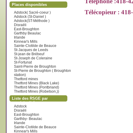
Téléphone :418-4
Places disponibles
Télécopieur : 418-
Adstock( Sacré-coeur )
Adstock (St-Daniel )
Adstock(ST-Méthode )
Disraëli
East-Broughton
Garthby Beaulac
Irlande
Kinnear's Mills
Sainte-Clotilde de Beauce
St-Jacques de Leeds
St-jean de Brébeuf
St-Joseph de Coleraine
St-Fortunat
Saint-Pierre de Broughton
St-Pierre de Broughton ( Broughton
station)
Thetford mines
Thetford Mines (Black Lake)
Thetford Mines (Pontbriand)
Thetford Mines (Robetson,))
Liste des RSGE par
municipalité
Adstock
Disraëli
East-Broughton
Garthby- Beaulac
Irlande
Sainte-Clotilde de Beauce
Kinnear's Mills