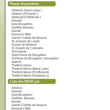
Places disponibles
Adstock( Sacré-coeur )
Adstock (St-Daniel )
Adstock(ST-Méthode )
Disraëli
East-Broughton
Garthby Beaulac
Irlande
Kinnear's Mills
Sainte-Clotilde de Beauce
St-Jacques de Leeds
St-jean de Brébeuf
St-Joseph de Coleraine
St-Fortunat
Saint-Pierre de Broughton
St-Pierre de Broughton ( Broughton
station)
Thetford mines
Thetford Mines (Black Lake)
Thetford Mines (Pontbriand)
Thetford Mines (Robetson,))
Liste des RSGE par
municipalité
Adstock
Disraëli
East-Broughton
Garthby- Beaulac
Irlande
Sainte-Clotilde de Beauce
Kinnear's Mills