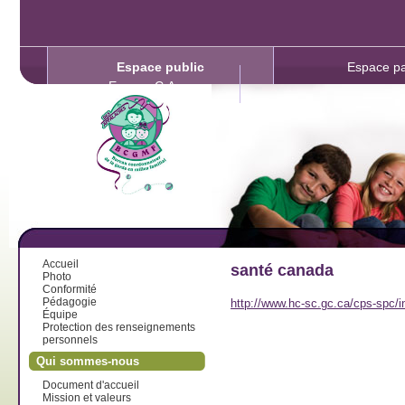
Espace public
Espace pa
Espace C.A.
Accueil
santé canada
Photo
Conformité
Pédagogie
http://www.hc-sc.gc.ca/cps-spc/i
Équipe
Protection des renseignements
personnels
Qui sommes-nous
Document d'accueil
Mission et valeurs