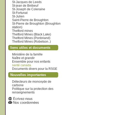
St-Jacques de Leeds
St-jean de Brébeuf
St-Joseph de Coleraine
St-Fortunat
St-Julien
Saint-Pierre de Broughton
St-Pierre de Broughton (Broughton
station)
Thetford mines
Thetford Mines (Black Lake)
Thetford Mines (Ponbriand)
Thetford Mines (Robetson..)
liens utiles et documents
officiels
Ministère de la famille
Naître et grandir
Ensemble pour nos enfants
santé canada
Documents divers pour la RSGE
Nouvelles importantes
Détecteurs de monoxyde de
carbone
Politique sur la protection des
renseignements
Écrivez-nous
Nos coordonnées