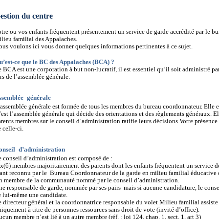
estion du centre
tre ou vos enfants fréquentent présentement un service de garde accrédité par le b
lieu familial des Appalaches.
us voulons ici vous donner quelques informations pertinentes à ce sujet.
u’est-ce que le BC des Appalaches (BCA) ?
 BCA est une corporation à but non-lucratif, il est essentiel qu’il soit administré p
rs de l’assemblée générale.
ssemblée
générale
assemblée générale est formée de tous les membres du bureau coordonnateur. Elle es
est l’assemblée générale qui décide des orientations et des règlements généraux. Ell
rents membres sur le conseil d’administration ratifie leurs décisions Votre présenc
 celle-ci.
onseil
d’administration
 conseil d’administration est composé de :
x(6) membres majoritairement des parents dont les enfants fréquentent un service de
ant reconnu par le Bureau Coordonnateur de la garde en milieu familial éducative 
n membre de la communauté nommé par le conseil d’administration.
e responsable de garde, nommée par ses pairs mais si aucune candidature, le consei
e lui-même une candidate.
 directeur général et la coordonnatrice responsable du volet Milieu familial assiste
iquement à titre de personnes ressources sans droit de vote (invité d’office).
cun membre n’est lié à un autre membre (réf. : loi 124, chap. 1, sect. 1, art 3)