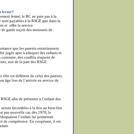
st fermé?
llement fermé, le BC ne paie pas à la
e sont payables à la RSGE que dans la
 et offre le service.
e de garde reçoit des montants de
portance que les parents entretiennent
té jugée apte à éduquer des enfants et
s contraire, des conflits risquent de
ents, soit de la part des RSGE.
 rôle est différent de celui des parents.
on âge lors de l’arrivée en service de
a RSGE afin de présenter à l’enfant des
seront favorables à la fois au bien-être
s nouvelle car, dès 1976, le
duquaient l’enfant lui permettait
nt de compétence. En coopérant, il est
nfant.