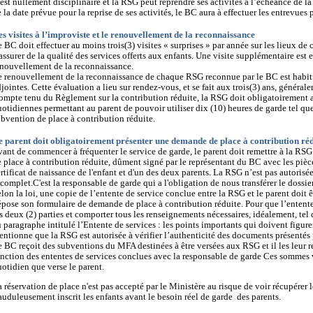
est nullement disciplinaire et la RSG peut reprendre ses activités à l’échéance de la
 la date prévue pour la reprise de ses activités, le BC aura à effectuer les entrevues
es visites à l’improviste et le renouvellement de la reconnaissance
 BC doit effectuer au moins trois(3) visites « surprises » par année sur les lieux de
assurer de la qualité des services offerts aux enfants. Une visite supplémentaire est 
enouvellement de la reconnaissance.
e renouvellement de la reconnaissance de chaque RSG reconnue par le BC est habitue
jointes. Cette évaluation a lieu sur rendez-vous, et se fait aux trois(3) ans, général
ompte tenu du Règlement sur la contribution réduite, la RSG doit obligatoirement a
otidiennes permettant au parent de pouvoir utiliser dix (10) heures de garde tel que
bvention de place à contribution réduite.
e parent doit obligatoirement présenter une demande de place à contribution ré
ant de commencer à fréquenter le service de garde, le parent doit remettre à la R
 place à contribution réduite, dûment signé par le représentant du BC avec les pièces
rtificat de naissance de l'enfant et d'un des deux parents. La RSG n’est pas autorisée
complet.C'est la responsable de garde qui a l'obligation de nous transférer le dossie
lon la loi, une copie de l’entente de service conclue entre la RSG et le parent doit
pose son formulaire de demande de place à contribution réduite. Pour que l’entente s
s deux (2) parties et comporter tous les renseignements nécessaires, idéalement, tel
 paragraphe intitulé l’Entente de services : les points importants qui doivent figurer
ntionne que la RSG est autorisée à vérifier l’authenticité des documents présentés p
 BC reçoit des subventions du MFA destinées à être versées aux RSG et il les leur 
nction des ententes de services conclues avec la responsable de garde Ces sommes 
otidien que verse le parent.
 réservation de place n'est pas accepté par le Ministère au risque de voir récupérer 
auduleusement inscrit les enfants avant le besoin réel de garde des parents.