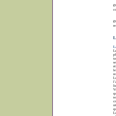
c
re
L
L
L
ph
ta
se
r
le
r
Lo
l’
li
Vé
qu
n
cr
si
qu
L