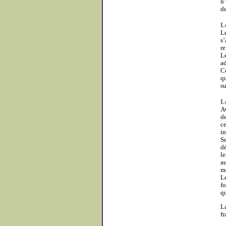
n’
de
L
Le
s’
r
L
ad
C
qu
su
L
Av
de
ce
in
Se
dé
le
au
me
Le
fo
qu
La
fr