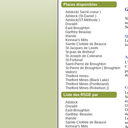
Places disponibles
G
Adstock( Sacré-coeur )
Adstock (St-Daniel )
Vo
Adstock(ST-Méthode )
mi
Disraëli
No
East-Broughton
Garthby Beaulac
Irlande
Q
Kinnear's Mills
Le
Sainte-Clotilde de Beauce
lo
St-Jacques de Leeds
St-jean de Brébeuf
St-Joseph de Coleraine
A
St-Fortunat
L’
Saint-Pierre de Broughton
C’
St-Pierre de Broughton ( Broughton
pa
station)
de
Thetford mines
Thetford Mines (Black Lake)
Thetford Mines (Pontbriand)
C
Thetford Mines (Robetson,))
Le
Liste des RSGE par
Si
municipalité
ét
Adstock
U
Disraëli
Un
East-Broughton
d
Garthby- Beaulac
Le
Irlande
Sainte-Clotilde de Beauce
un
Kinnear's Mills
Au