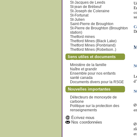
St-Jacques de Leeds
U
St-jean de Brébeuf
En
St-Joseph de Coleraine
co
St-Fortunat
so
St-Julien
Saint-Pierre de Broughton
C
St-Pierre de Broughton (Broughton
Da
station)
Thetford mines
Thetford Mines (Black Lake)
Thetford Mines (Ponbriand)
M
Thetford Mines (Robetson..)
liens utiles et documents
officiels
Ministère de la famille
N
Naître et grandir
Ensemble pour nos enfants
L
santé canada
d’
Documents divers pour la RSGE
Nouvelles importantes
N
Détecteurs de monoxyde de
carbone
Politique sur la protection des
en
renseignements
Écrivez-nous
Nos coordonnées
rô
et