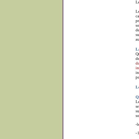
Le
Le
ca
pr
so
de
su
au
L
Qu
de
da
in
in
pa
Le
Q
Le
se
su
so
-l
- 