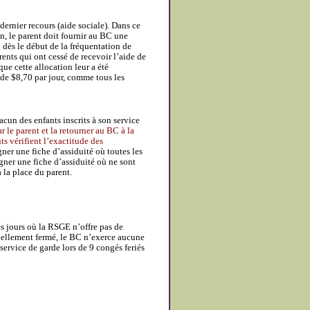
 dernier recours (aide sociale). Dans ce
on, le parent doit fournir au BC une
n dès le début de la fréquentation de
rents qui ont cessé de recevoir l’aide de
ue cette allocation leur a été
de $8,70 par jour, comme tous les
un des enfants inscrits à son service
par le parent et la retourner au BC à la
ts vérifient l’exactitude des
ner une fiche d’assiduité où toutes les
igner une fiche d’assiduité où ne sont
 la place du parent.
es jours où la RSGE n’offre pas de
ciellement fermé, le BC n’exerce aucune
service de garde lors de 9 congés feriés