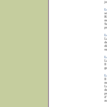
j
L
se
R
me
Sa
pr
L
La
de
dè
su
L
La
Il
ga
L
Il
m
La
d
ps
d’
au