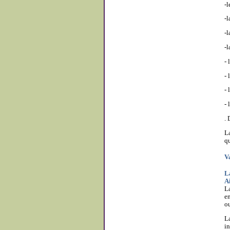
-l
-l
-l
-
- 
-
l
- 
-
. 
La
qu
V
L
Ai
La
en
ou
La
in