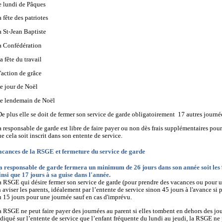
e lundi de Pâques
a fête des patriotes
a St-Jean Baptiste
la Confédération
la fête du travail
'action de grâce
le jour de Noël
 le lendemain de Noël
De plus elle se doit de fermer son service de garde obligatoirement 17 autres journ
 responsable de garde est libre de faire payer ou non dès frais supplémentaires pour
e cela soit inscrit dans son entente de service.
acances de la RSGE et fermeture du service de garde
a responsable de garde fermera un minimum de 26 jours dans son année soit les 9
nsi que 17 jours à sa guise dans l'année.
 RSGE qui désire fermer son service de garde (pour prendre des vacances ou pour u
 aviser les parents, idéalement par l’entente de service sinon 45 jours à l'avance si 
 15 jours pour une journée sauf en cas d'imprévu.
 RSGE ne peut faire payer des journées au parent si elles tombent en dehors des jours
diqué sur l’entente de service que l’enfant fréquente du lundi au jeudi, la RSGE ne