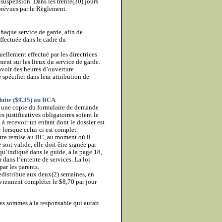
 suspension. Dans les trente(30) jours
 prévues par le Règlement.
 chaque service de garde, afin de
effectuée dans le cadre du
llement effectué par les directrices
ement sur les lieux du service de garde.
voir des heures d’ouverture
 spécifier dans leur attribution de
duite ($9.35) au BCA
SG une copie du formulaire de demande
 justificatives obligatoires soient le
 à recevoir un enfant dont le dossier est
r lorsque celui-ci est complet.
 être remise au BC, au moment où il
oit valide, elle doit être signée par
 qu’indiqué dans le guide, à la page 18,
 dans l’entente de services. La loi
ar les parents.
redistribue aux deux(2) semaines, en
viennent compléter le $8,70 par jour
les sommes à la responsable qui aurait