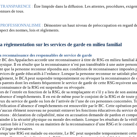
Ø
TRANSPARENCE :
Être limpide dans la diffusion. Les attentes, procédures, exige
onnues de tous.
Ø
PROFESSIONNALISME :
Démontrer un haut niveau de préoccupation en regard de l
spect des normes, lois et règlements.
a règlementation sur les services de garde en milieu familial
a reconnaissance des responsables de service de garde
e BC des Appalaches accorde une reconnaissance à titre de RSG en milieu familial à
ysique. Il en résulte que la reconnaissance n’est pas transférable à une autre person
nt que la personne reconnue répondra aux conditions de reconnaissance imposées par
rvices de garde éducatifs à l’enfance. Lorsque la personne reconnue ne satisfait plu
èglement, le BCA peut suspendre temporairement ou révoquer la reconnaissance de c
s parents dont les enfants fréquentent le service de garde de cette RSG reçoivent une
econnaissance de la RSG est suspendue ou révoquée.
rs de l’entrée en fonction de la RSG, de sa remplaçante et s’il y a lieu de son assist
absence d’empêchements. Il en est de même pour le conjoint de la RSG et de toute p
eux du service de garde ou lors de l’arrivée de l’une de ces personnes concernées. To
rification d’absence d’empêchements est renouvelée par le BC. Cette opération perm
’aucun élément nouveau ne pourrait entraver les fonctions éducatives du service de 
otions : déclaration de culpabilité, mise en accusation demande de pardon et comp
aindre à la sécurité physique ou morale des enfants. Lorsque les résultats de la vérif
tuation liée à l’octroi ou au maintien de la reconnaissance d’une RSG et le conseil 
’il juge nécessaires.
orsqu’une RSG est malade ou enceinte, Le BC peut suspendre temporairement cette 