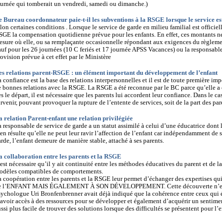
ournée qui tomberait un vendredi, samedi ou dimanche.)
e Bureau coordonnateur paie-t-il les subventions à la RSGE lorsque le service e
lon certaines conditions . Lorsque le service de garde en milieu familial est officie
SGE la compensation quotidienne prévue pour les enfants. En effet, ces montants n
sure où elle, ou sa remplaçante occasionnelle répondant aux exigences du règlement
uf pour les 26 journées (10 C feriés et 17 journée APSS Vacances) ou la responsabl
ovision prévue à cet effet par le Ministère
es relations parent-RSGE : un élément important du développement de l’enfant
 confiance est la base des relations interpersonnelles et il est de toute première im
 bonnes relations avec la RSGE. La RSGE a été reconnue par le BC parce qu’elle a é
s le départ, il est nécessaire que les parents lui accordent leur confiance. Dans le ca
rvenir, pouvant provoquer la rupture de l’entente de services, soit de la part des par
a relation Parent-enfant une relation privilégiée
 responsable de service de garde a un statut assimilé à celui d’une éducatrice dont le
 en résulte qu’elle ne peut leur ravir l’affection de l’enfant car indépendamment de s
rde, l’enfant demeure de manière stable, attaché à ses parents.
a collaboration entre les parents et la RSGE
 est nécessaire qu’il y ait continuité entre les méthodes éducatives du parent et de l
odèles compatibles de comportements.
 coopération entre les parents et la RSGE leur permet d’échanger des expertises qui 
e l’ENFANT MAIS ÉGALEMENT À SON DÉVELOPPEMENT. Cette découverte n’est pa
ychologue Uri Bronfenbrenner avait déjà indiqué que la cohérence entre ceux qui é
avoir accès à des ressources pour se développer et également d’acquérir un sentime
ssi plus facile de trouver des solutions lorsque des difficultés se présentent pour l’e