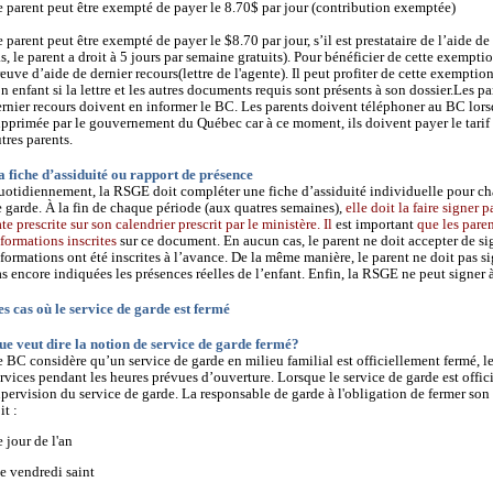
 parent peut être exempté de payer le 8.70$ par jour (contribution exemptée)
 parent peut être exempté de payer le $8.70 par jour, s’il est prestataire de l’aide de
s, le parent a droit à 5 jours par semaine gratuits). Pour bénéficier de cette exempti
euve d’aide de dernier recours(lettre de l'agente). Il peut profiter de cette exemptio
n enfant si la lettre et les autres documents requis sont présents à son dossier.Les pa
rnier recours doivent en informer le BC. Les parents doivent téléphoner au BC lorsq
pprimée par le gouvernement du Québec car à ce moment, ils doivent payer le tarif 
tres parents.
a fiche d’assiduité ou rapport de présence
otidiennement, la RSGE doit compléter une fiche d’assiduité individuelle pour chac
 garde. À la fin de chaque période (aux quatres semaines),
elle doit la faire signer 
te prescrite sur son calendrier prescrit par le ministère. Il
est important
que les paren
formations inscrites
sur ce document. En aucun cas, le parent ne doit accepter de sig
formations ont été inscrites à l’avance. De la même manière, le parent ne doit pas s
s encore indiquées les présences réelles de l’enfant. Enfin, la RSGE ne peut signer à
s cas où le service de garde est fermé
ue veut dire la notion de service de garde fermé?
 BC considère qu’un service de garde en milieu familial est officiellement fermé, l
rvices pendant les heures prévues d’ouverture. Lorsque le service de garde est offi
pervision du service de garde. La responsable de garde à l'obligation de fermer son 
it :
e jour de l'an
le vendredi saint