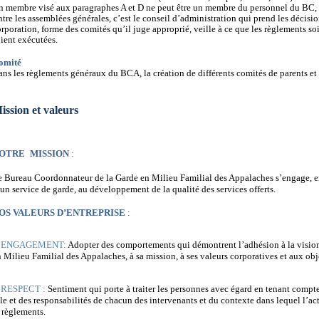
n membre visé aux paragraphes A et D ne peut être un membre du personnel du BC, ni
tre les assemblées générales, c’est le conseil d’administration qui prend les décisi
rporation, forme des comités qu’il juge approprié, veille à ce que les règlements so
ient exécutées.
omité
ns les règlements généraux du BCA, la création de différents comités de parents et 
ission et valeurs
OTRE
MISSION
:
e Bureau Coordonnateur de la Garde en Milieu Familial des Appalaches s’engage, en
un service de garde, au développement de la qualité des services offerts.
OS VALEURS D’ENTREPRISE
:
Ø
ENGAGEMENT:
Adopter des comportements qui démontrent l’adhésion à la visio
 Milieu Familial des Appalaches, à sa mission, à ses valeurs corporatives et aux obje
Ø
RESPECT :
Sentiment qui porte à traiter les personnes avec égard en tenant compt
le et des responsabilités de chacun des intervenants et du contexte dans lequel l’act
 règlements.