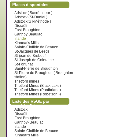
Places disponibles
Adstock( Sacré-coeur )
Adstock (St-Daniel )
Adstock(ST-Méthode )
Disraëli
East-Broughton
Garthby Beaulac
Irlande
Kinnear's Mills
Sainte-Clotilde de Beauce
St-Jacques de Leeds
St-jean de Brébeuf
St-Joseph de Coleraine
St-Fortunat
Saint-Pierre de Broughton
St-Pierre de Broughton ( Broughton
station)
Thetford mines
Thetford Mines (Black Lake)
Thetford Mines (Pontbriand)
Thetford Mines (Robetson,))
Liste des RSGE par
municipalité
Adstock
Disraëli
East-Broughton
Garthby- Beaulac
Irlande
Sainte-Clotilde de Beauce
Kinnear's Mills