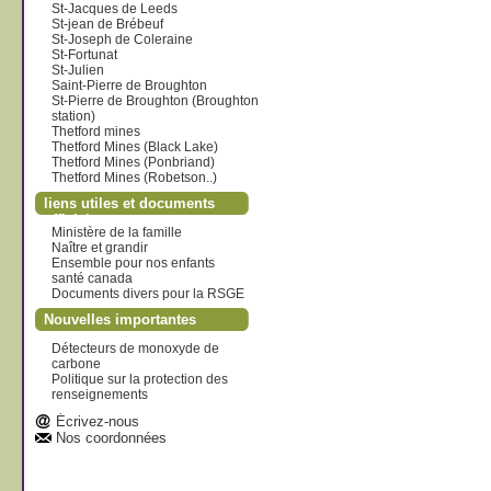
St-Jacques de Leeds
St-jean de Brébeuf
St-Joseph de Coleraine
St-Fortunat
St-Julien
Saint-Pierre de Broughton
St-Pierre de Broughton (Broughton
station)
Thetford mines
Thetford Mines (Black Lake)
Thetford Mines (Ponbriand)
Thetford Mines (Robetson..)
liens utiles et documents
officiels
Ministère de la famille
Naître et grandir
Ensemble pour nos enfants
santé canada
Documents divers pour la RSGE
Nouvelles importantes
Détecteurs de monoxyde de
carbone
Politique sur la protection des
renseignements
Écrivez-nous
Nos coordonnées