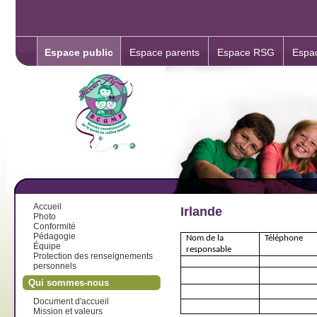
Espace public
Espace parents
Espace RSG
Espa
Accueil
Irlande
Photo
Conformité
Pédagogie
Nom de la
Téléphone
Équipe
responsable
Protection des renseignements
personnels
Qui sommes-nous
Document d'accueil
Mission et valeurs