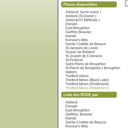
Places disponibles
Adstock( Sacré-coeur )
Adstock (St-Daniel )
Adstock(ST-Méthode )
Disraëli
East-Broughton
Garthby Beaulac
Irlande
Kinnear's Mills
Sainte-Clotilde de Beauce
St-Jacques de Leeds
St-jean de Brébeuf
St-Joseph de Coleraine
St-Fortunat
Saint-Pierre de Broughton
St-Pierre de Broughton ( Broughton
station)
Thetford mines
Thetford Mines (Black Lake)
Thetford Mines (Pontbriand)
Thetford Mines (Robetson,))
Liste des RSGE par
municipalité
Adstock
Disraëli
East-Broughton
Garthby- Beaulac
Irlande
Sainte-Clotilde de Beauce
Kinnear's Mills