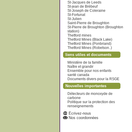
St-Jacques de Leeds
St-jean de Brébeuf
St-Joseph de Coleraine
St-Fortunat
St-Julien
Saint-Pierre de Broughton
St-Pierre de Broughton (Broughton
station)
Thetford mines
Thetford Mines (Black Lake)
Thetford Mines (Ponbriand)
Thetford Mines (Robetson..)
liens utiles et documents
officiels
Ministère de la famille
Naître et grandir
Ensemble pour nos enfants
santé canada
Documents divers pour la RSGE
Nouvelles importantes
Détecteurs de monoxyde de
carbone
Politique sur la protection des
renseignements
Écrivez-nous
Nos coordonnées