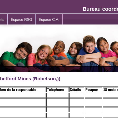
Bureau coord
nts
Espace RSG
Espace C.A.
hetford Mines (Robetson,))
Nom de la responsable
Téléphone
Détails
Poupon
18 mois 