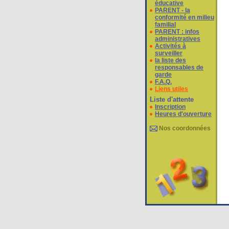
éducative
PARENT - la
conformité en milieu
familial
PARENT : infos
administratives
Activités à
surveiller
la liste des
responsables de
garde
F.A.Q.
Liens utiles
Liste d'attente
Inscription
Heures d'ouverture
Nos coordonnées