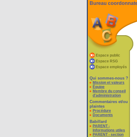
Bureau coordonnateu
Espace public
Espace RSG
Espace employés
Qui sommes-nous ?
Mission et valeurs
Équipe
Membre du conseil
d'administration
Commentaires et/ou
plaintes
Procédure
Documents
Babillard
PARENT -
Informations utiles
PARENT - section