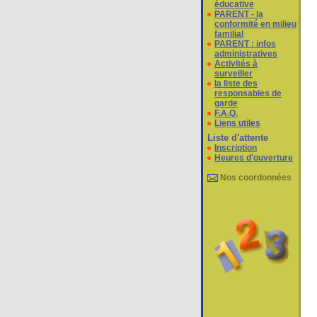
éducative
PARENT - la
conformité en milieu
familial
PARENT : infos
administratives
Activités à
surveiller
la liste des
responsables de
garde
F.A.Q.
Liens utiles
Liste d'attente
Inscription
Heures d'ouverture
Nos coordonnées