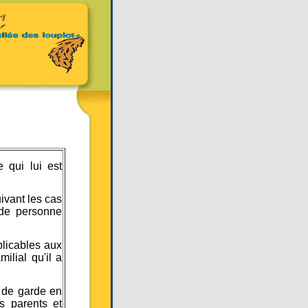
 qui lui est
ivant les cas
 de personne
plicables aux
ilial qu'il a
e de garde en
s parents et