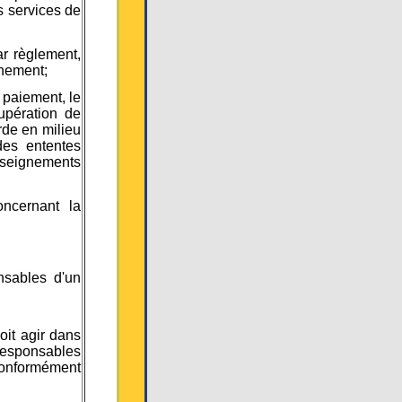
es services de
ar règlement,
rnement;
e paiement, le
cupération de
de en milieu
des ententes
nseignements
oncernant la
nsables d'un
oit agir dans
 responsables
 conformément