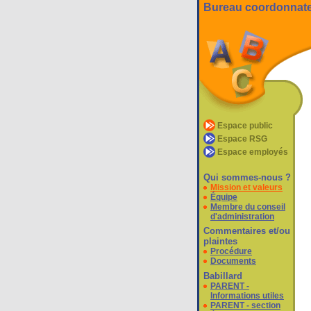
Bureau coordonnateu
Espace public
Espace RSG
Espace employés
Qui sommes-nous ?
Mission et valeurs
Équipe
Membre du conseil
d'administration
Commentaires et/ou
plaintes
Procédure
Documents
Babillard
PARENT -
Informations utiles
PARENT - section