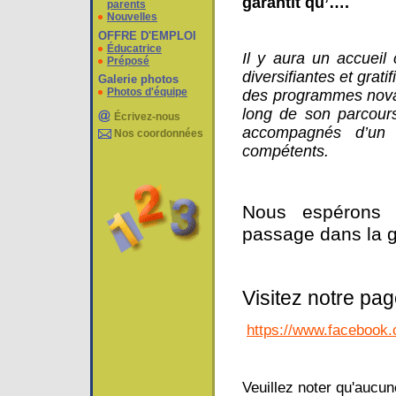
garantit qu’….
parents
Nouvelles
OFFRE D'EMPLOI
Éducatrice
Il y aura un accueil
Préposé
diversifiantes et grati
Galerie photos
Photos d'équipe
des programmes novat
long de son parcours
Écrivez-nous
accompagnés d’un 
Nos coordonnées
compétents.
Nous espérons 
passage dans la g
Visitez notre pa
https://www.facebook
Veuillez noter qu'aucune