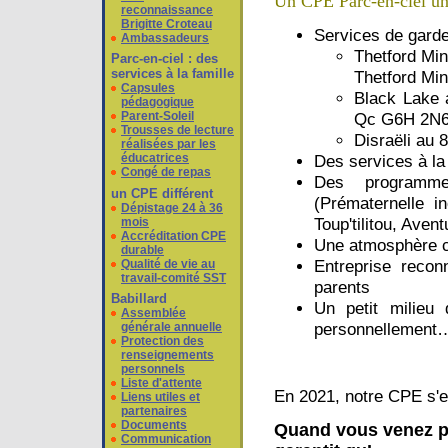
Un CPE Parc-en-ciel u
reconnaissance
Brigitte Croteau
Services de garde
Ambassadeurs
Thetford Min
Parc-en-ciel : des
services à la famille
Thetford Mi
Capsules
Black Lake 
pédagogique
Parent-Soleil
Qc G6H 2N
Trousses de lecture
Disraëli au 
réalisées par les
éducatrices
Des services à la 
Congé de repas
Des programmes
un CPE différent
(Prématernelle i
Dépistage 24 à 36
Toup'tilitou, Aven
mois
Accréditation CPE
Une atmosphère ch
durable
Entreprise recon
Qualité de vie au
travail-comité SST
parents
Babillard
Un petit milieu 
Assemblée
personnellement
générale annuelle
Protection des
renseignements
personnels
Liste d'attente
En 2021, notre CPE s'es
Liens utiles et
partenaires
Documents
Quand vous venez po
Communication