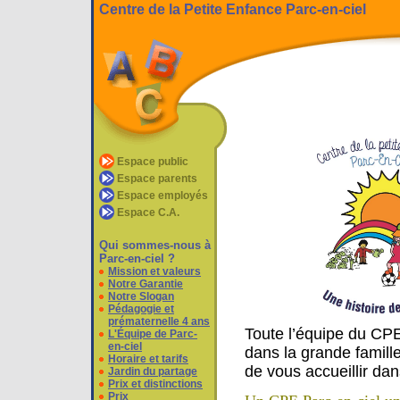
Centre de la Petite Enfance Parc-en-ciel
Espace public
Espace parents
Espace employés
Espace C.A.
Qui sommes-nous à
Parc-en-ciel ?
Mission et valeurs
Notre Garantie
Notre Slogan
Pédagogie et
prématernelle 4 ans
Toute l’équipe du CPE
L'Équipe de Parc-
en-ciel
dans la grande famil
Horaire et tarifs
de vous accueillir dan
Jardin du partage
Prix et distinctions
Prix