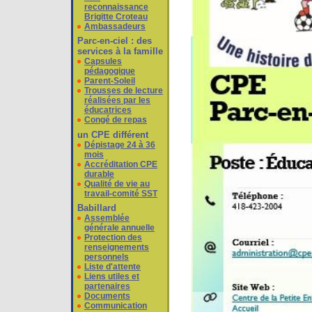
reconnaissance
Brigitte Croteau
Ambassadeurs
Parc-en-ciel : des
services à la famille
Capsules
pédagogique
Parent-Soleil
Trousses de lecture
réalisées par les
éducatrices
Congé de repas
un CPE différent
Dépistage 24 à 36
mois
Accréditation CPE
durable
Qualité de vie au
travail-comité SST
Babillard
Assemblée
générale annuelle
Protection des
renseignements
personnels
Liste d'attente
Liens utiles et
partenaires
Documents
Communication