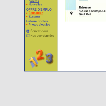
parents
Nouvelles
OFFRE D'EMPLOI
Éducatrice
Préposé
Galerie photos
Photos d'équipe
Écrivez-nous
Nos coordonnées