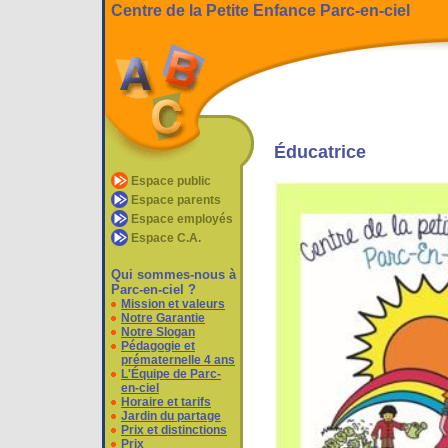
Centre de la Petite Enfance Parc-en-ciel
Éducatrice
Espace public
Espace parents
Espace employés
Espace C.A.
Qui sommes-nous à
Parc-en-ciel ?
Mission et valeurs
Notre Garantie
Notre Slogan
Pédagogie et
prématernelle 4 ans
L'Équipe de Parc-
en-ciel
Horaire et tarifs
Jardin du partage
Prix et distinctions
Prix