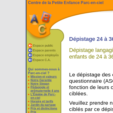
Centre de la Petite Enfance Parc-en-ciel
Dépistage 24 à 3
Espace public
Dépistage langag
Espace parents
enfants de 24 à 
Espace employés
Espace C.A.
Qui sommes-nous à
Parc-en-ciel ?
Le dépistage des 
Mission et valeurs
questionnaire (AS
Notre Garantie
Notre Slogan
fonction de leurs 
Pédagogie et
prématernelle 4 ans
ciblées.
L'Équipe de Parc-
en-ciel
Horaire et tarifs
Veuillez prendre 
Jardin du partage
ciblés par ce dépi
Prix et distinctions
Prix