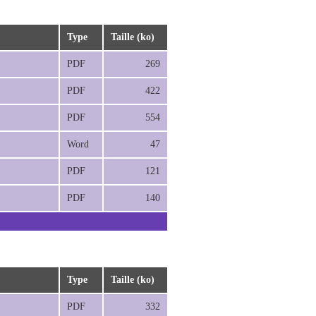
Type
Taille (ko)
PDF
269
PDF
422
PDF
554
Word
47
PDF
121
PDF
140
Type
Taille (ko)
PDF
332