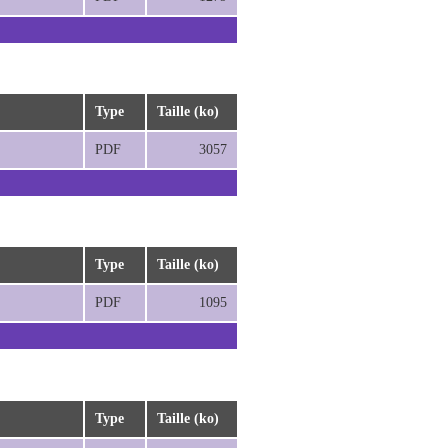
Type
Taille (ko)
PDF
3057
Type
Taille (ko)
PDF
1095
Type
Taille (ko)