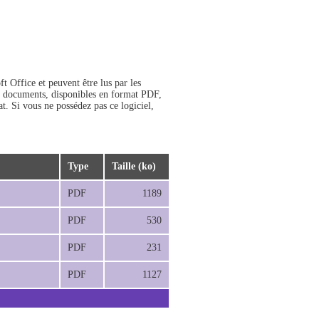
 Office et peuvent être lus par les
ins documents, disponibles en format PDF,
t. Si vous ne possédez pas ce logiciel,
Type
Taille (ko)
PDF
1189
PDF
530
PDF
231
PDF
1127