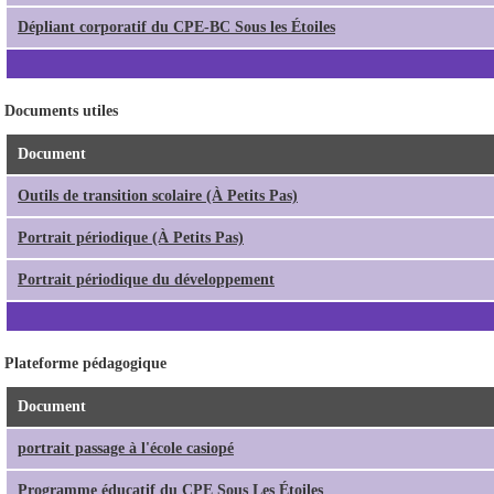
Dépliant corporatif du CPE-BC Sous les Étoiles
Documents utiles
Document
Outils de transition scolaire (À Petits Pas)
Portrait périodique (À Petits Pas)
Portrait périodique du développement
Plateforme pédagogique
Document
portrait passage à l'école casiopé
Programme éducatif du CPE Sous Les Étoiles