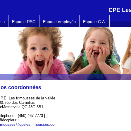
CPE Les
nts
Espace RSG
Espace employés
Espace C.A.
os coordonnées
.P.E. Les frimousses de la vallée
00, rue des Camélias
cMasterville QC J3G 5B1
éléphone : (450) 467-7773 [ ]
élécopieur :
rimousses@cpelesfrimousses.com