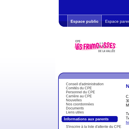
Espace public
Espace pare
Conseil d'administration
N
Comités du CPE
Personnel du CPE
Carrière au CPE
C
Nouvelles
3
Nos coordonnées
M
Documents
Liens utiles
T
T
Informations aux parents
f
S'inscrire à la liste d'attente du CPE