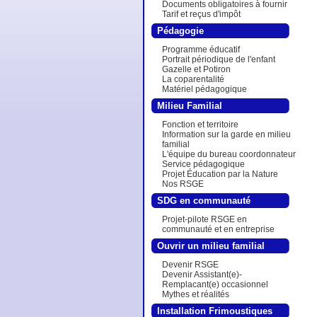
Documents obligatoires à fournir
Tarif et reçus d'impôt
Pédagogie
Programme éducatif
Portrait périodique de l'enfant
Gazelle et Potiron
La coparentalité
Matériel pédagogique
Milieu Familial
Fonction et territoire
Information sur la garde en milieu
familial
L'équipe du bureau coordonnateur
Service pédagogique
Projet Éducation par la Nature
Nos RSGE
SDG en communauté
Projet-pilote RSGE en
communauté et en entreprise
Ouvrir un milieu familial
reconnu
Devenir RSGE
Devenir Assistant(e)-
Remplacant(e) occasionnel
Mythes et réalités
Installation Frimoustiques