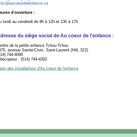
cbc@aucoeurdelenfance.ca
eures d'ouverture :
u lundi au vendredi de 9h à 12h et 13h à 17h
dresse du siège social de Au coeur de l'enfance :
entre de la petite enfance Tchou-Tchou
075, avenue Sainte-Croix, Saint-Laurent (H4L 3Z2)
514) 744-4090
élécopieur : (514) 744-4302
arte des installations d'Au coeur de l'enfance