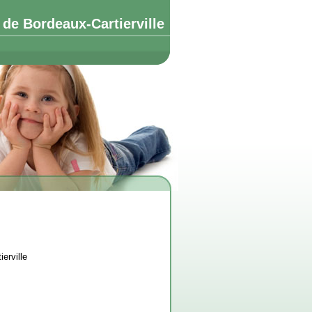
de Bordeaux-Cartierville
erville