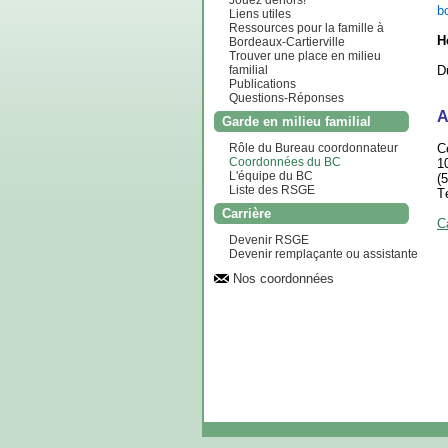
Jouez dehors!
b
Liens utiles
Ressources pour la famille à
H
Bordeaux-Cartierville
Trouver une place en milieu
D
familial
Publications
Questions-Réponses
A
Garde en milieu familial
C
Rôle du Bureau coordonnateur
Coordonnées du BC
1
L'équipe du BC
(
Liste des RSGE
T
Carrière
C
Devenir RSGE
Devenir remplaçante ou assistante
Nos coordonnées