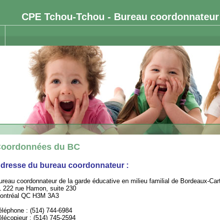
CPE Tchou-Tchou - Bureau coordonnateur 
oordonnées du BC
dresse du bureau coordonnateur :
ureau coordonnateur de la garde éducative en milieu familial de Bordeaux-Carti
1 222 rue Hamon, suite 230
ontréal QC H3M 3A3
éléphone : (514) 744-6984
élécopieur : (514) 745-2594