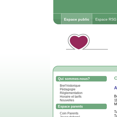
Espace public
Espace RSG
C
Qui sommes-nous?
Bref historique
A
Pédagogie
Règlementation
B
Horaire et tarifs
1
Nouvelles
M
Espace parents
T
Coin Parents
T