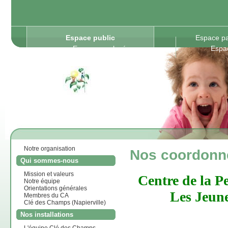
Espace public
Espace pa
Espace employés
Espa
Notre organisation
Nos coordonn
Qui sommes-nous
Mission et valeurs
Centre de la P
Notre équipe
Orientations générales
Les Jeun
Membres du CA
Clé des Champs (Napierville)
Nos installations