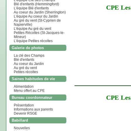
L'équipe Clé des Champs
Blé d'enfants (Hemmingford)
CPE Les 
L'équipe Blé d'enfants
Au coeur du Jardin (Sherrington)
L'équipe Au coeur du Jardin
Au gré du vent (St-Cyprien de
Napierville)
L'équipe Au gré du vent
Petites Récoltes (St-Jacques-le-
Mineur)
L'équipe Petites récoltes
Galerie de photos
La clé des Champs
Blé d'enfants
Au coeur du Jardin
Au gré du vent
Petites récoltes
Saines habitudes de vie
_________________
Alimentation
Menu offert au CPE
CPE Les 
Bureau coordonnateur
Présentation
Informations aux parents
Devenir RSGE
Babillard
Nouvelles