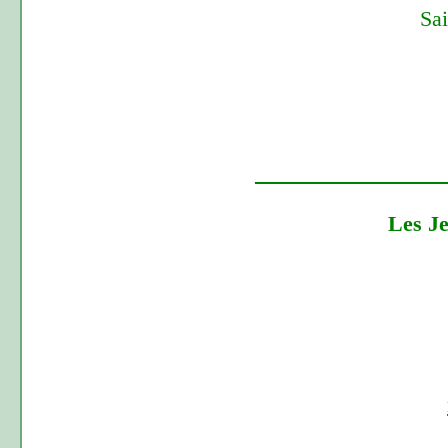
Sa
_________________
Les J