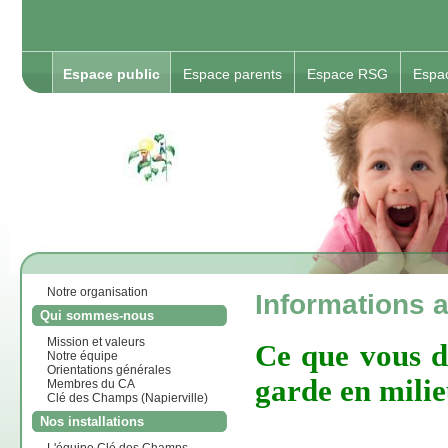
Espace public
Espace parents
Espace RSG
Espa
Notre organisation
Informations 
Qui sommes-nous
Mission et valeurs
Ce que vous de
Notre équipe
Orientations générales
garde en milie
Membres du CA
Clé des Champs (Napierville)
Nos installations