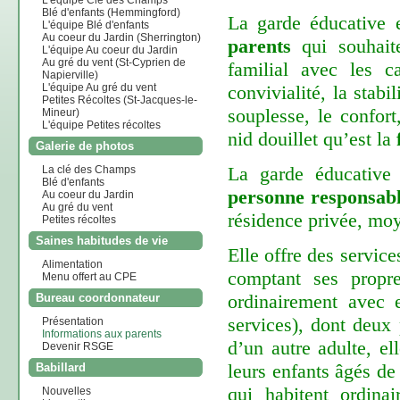
L'équipe Clé des Champs
Blé d'enfants (Hemmingford)
La garde éducative 
L'équipe Blé d'enfants
Au coeur du Jardin (Sherrington)
parents
qui souhait
L'équipe Au coeur du Jardin
Au gré du vent (St-Cyprien de
familial avec les ca
Napierville)
convivialité, la stabil
L'équipe Au gré du vent
Petites Récoltes (St-Jacques-le-
souplesse, le confor
Mineur)
L'équipe Petites récoltes
nid douillet qu’est la
Galerie de photos
La garde éducative 
La clé des Champs
Blé d'enfants
personne responsab
Au coeur du Jardin
Au gré du vent
résidence privée, moy
Petites récoltes
Saines habitudes de vie
Elle offre des servic
Alimentation
comptant ses propr
Menu offert au CPE
ordinairement avec e
Bureau coordonnateur
services), dont deux 
Présentation
Informations aux parents
d’un autre adulte, el
Devenir RSGE
leurs enfants âgés de
Babillard
qui habitent ordina
Nouvelles