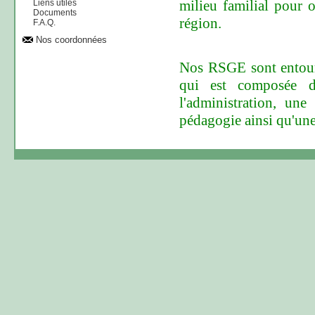
milieu familial pour o
Liens utiles
Documents
région.
F.A.Q.
Nos coordonnées
Nos RSGE sont entouré
qui est composée d'
l'administration, une
pédagogie ainsi qu'une