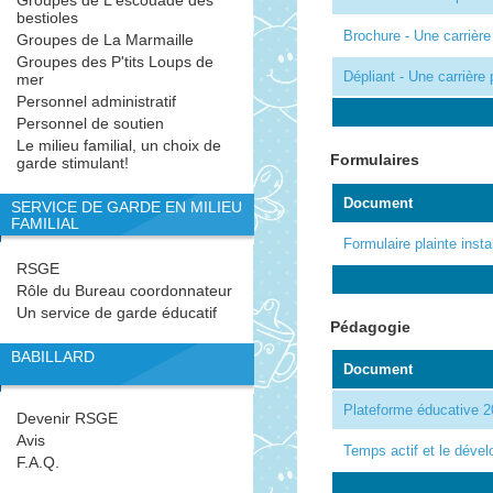
Groupes de L'escouade des
bestioles
Brochure - Une carrière
Groupes de La Marmaille
Groupes des P'tits Loups de
Dépliant - Une carrière
mer
Personnel administratif
Personnel de soutien
Le milieu familial, un choix de
Formulaires
garde stimulant!
Document
SERVICE DE GARDE EN MILIEU
FAMILIAL
Formulaire plainte insta
RSGE
Rôle du Bureau coordonnateur
Un service de garde éducatif
Pédagogie
BABILLARD
Document
Plateforme éducative 
Devenir RSGE
Avis
Temps actif et le déve
F.A.Q.