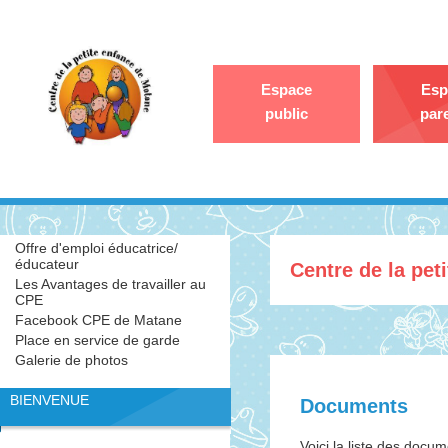
Espace
Esp
public
par
Offre d'emploi éducatrice/
éducateur
Centre de la pe
Les Avantages de travailler au
CPE
Facebook CPE de Matane
Place en service de garde
Galerie de photos
BIENVENUE
Documents
Voici la liste des docu